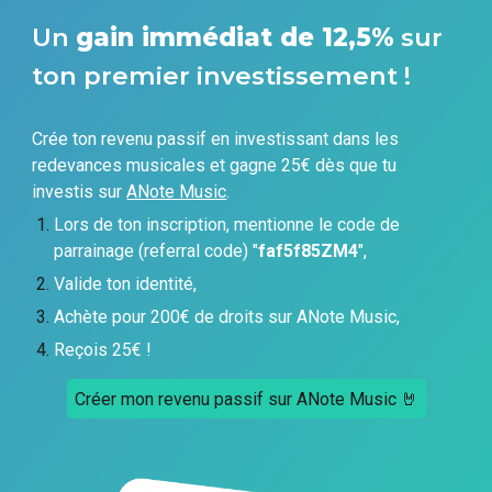
Un
gain
immédiat
de 12,5%
sur
ton premier investissement !
Crée ton revenu passif en investissant dans les
redevances musicales et gagne 25€ dès que tu
investis sur
ANote Music
.
Lors de ton inscription, mentionne le code de
parrainage (referral code) "
faf5f85ZM4
",
Valide ton identité,
Achète pour 200€ de droits sur ANote Music,
Reçois 25€ !
Créer mon revenu passif sur ANote Music 🤘